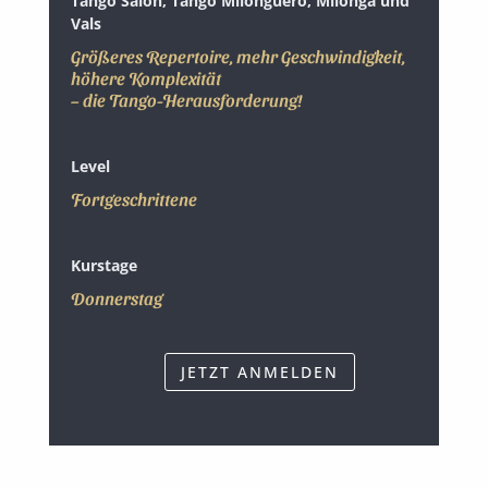
Tango Salon, Tango Milonguero, Milonga und
Vals
Größeres Repertoire, mehr Geschwindigkeit,
höhere Komplexität
– die Tango-Herausforderung!
Level
Fortgeschrittene
Kurstage
Donnerstag
JETZT ANMELDEN