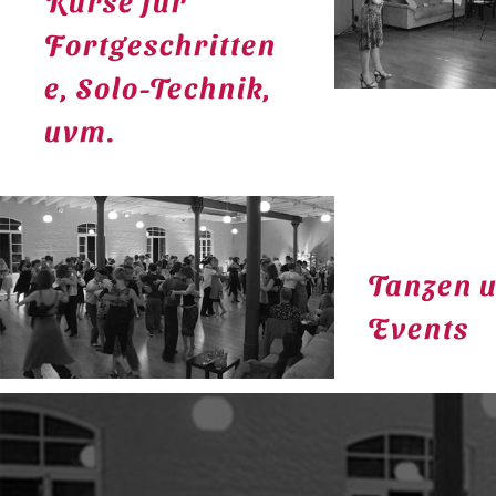
Kurse für
Fortgeschritten
e, Solo-Technik,
uvm.
Tanzen 
Events