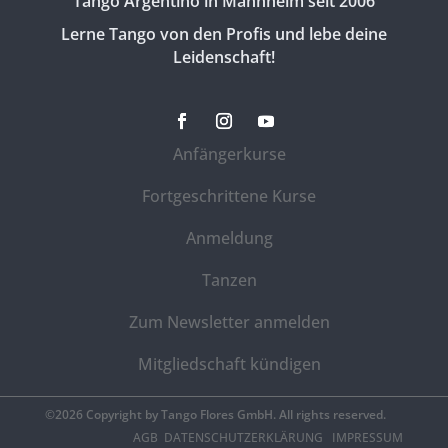
Tango Argentino in Mannheim seit 2006
Lerne Tango von den Profis und lebe deine
Leidenschaft!
Anfängerkurse
Fortgeschrittene Kurse
Anmeldung
Tanzen
Zum Newsletter anmelden
Mitgliedschaft kündigen
©2026 Copyright by Tango Flores GmbH. All rights reserved.
AGB
DATENSCHUTZERKLÄRUNG
IMPRESSUM